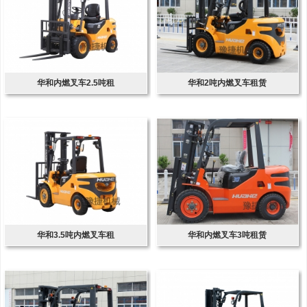
华和内燃叉车2.5吨租
华和2吨内燃叉车租赁
华和3.5吨内燃叉车租
华和内燃叉车3吨租赁