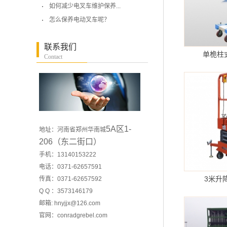
如何减少电叉车维护保养...
怎么保养电动叉车呢？
联系我们
单桅柱
Contact
5A区1-
地址：河南省郑州华南城
206（东二街口）
手机：13140153222
电话：0371-62657591
3米升
传真：0371-62657592
Q Q ：3573146179
邮箱: hnyjjx@126.com
官网：
conradgrebel.com