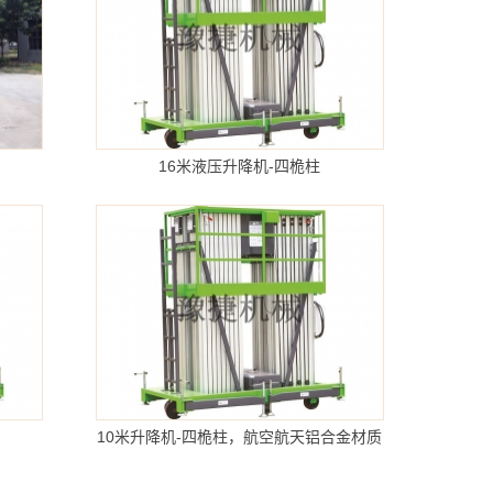
16米液压升降机-四桅柱
10米升降机-四桅柱，航空航天铝合金材质