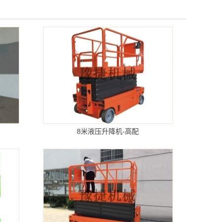
8米液压升降机-高配