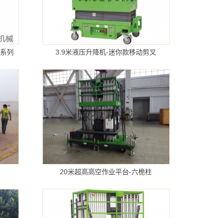
Y系列
3.9米液压升降机-迷你款移动剪叉
20米超高高空作业平台-六桅柱