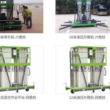
8米举升机-六桅柱
16米液压升降机-六桅柱
柱式高空作业平台-四桅柱
12米液压升降机-四桅柱