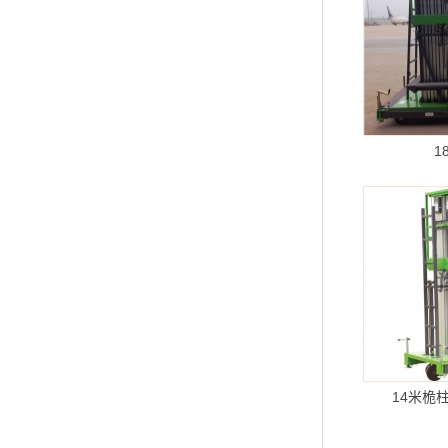
1
14米桅