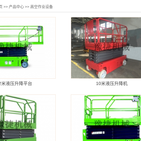
页
>>
产品中心
>>
高空作业设备
12米液压升降平台
10米液压升降机