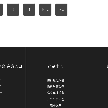
3
4
下一页
尾页
平台-官方入口
产品中心
介
物料搬运设备
们
物料堆高设备
障
高空作业设备
升降平台设备
电动叉车