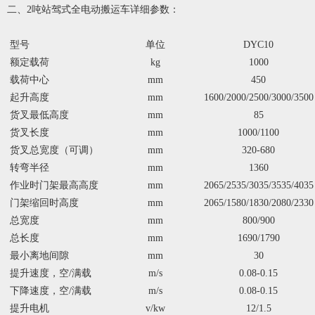
二、2吨站驾式全电动搬运车详细参数：
型号
单位
DYC10
额定载荷
kg
1000
载荷中心
mm
450
起升高度
mm
1600/2000/2500/3000/3
5
00
货叉最低高度
mm
85
货叉长度
mm
1000/1100
货叉总宽度（可调）
mm
320-680
转弯半径
mm
1360
作业时门架最高高度
mm
2065/2535/3035/3535/
40
35
门架缩回时高度
mm
2065/1580/1830/2080/2
33
0
总宽度
mm
800/900
总长度
mm
1690/1790
最小离地间隙
mm
30
提升速度，空/满载
m/s
0.08-0.15
下降速度，空/满载
m/s
0.08-0.15
提升电机
v/kw
12/1.5