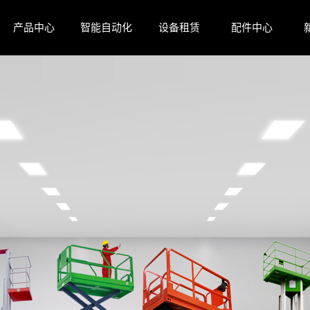
产品中心
智能自动化
设备租赁
配件中心