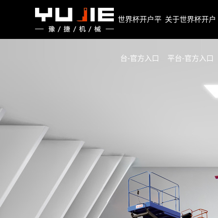
世界杯开户平台
世界杯开户平
关于世界杯开户
台-官方入口
平台-官方入口