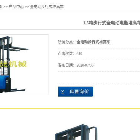
页
>>
产品中心
>>
全电动步行式堆高车
1.5吨步行式全电动电瓶堆高
所属分类：
全电动步行式堆高车
点击次数：
619
发布日期：
2020/07/03