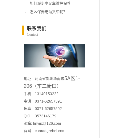
如何减少电叉车维护保养...
怎么保养电动叉车呢？
联系我们
Contact
5A区1-
地址：河南省郑州华南城
206（东二街口）
手机：13140153222
电话：0371-62657591
传真：0371-62657592
Q Q ：3573146179
邮箱: hnyjjx@126.com
官网：
conradgrebel.com